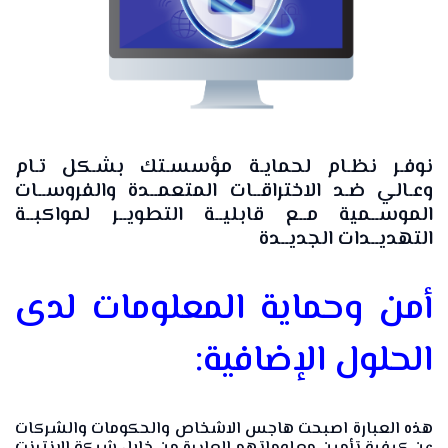
نوفـر نظـام لحمايـة مؤسسـتك بشـكل تـام
وعـالي ضـد الاختراقــات المتعمــدة والفروســات
الموســمية مــع قابليــة التطويــر لمواكبــة
التهديــدات الجديــدة
أمن وحماية المعلومات لدى
الحلول الإضافية:
هذه العبارة اصبحت هاجس الاشخاص والحكومات والشركات