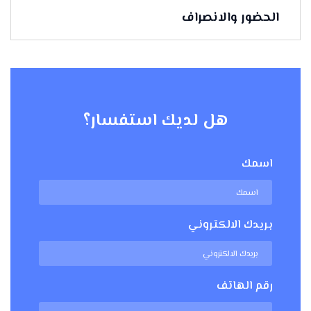
الحضور والانصراف
هل لديك استفسار؟
اسمك
بريدك الالكتروني
رقم الهاتف